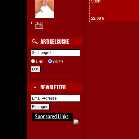
Short
52.00 €
PA90
34.00
UND
ODER