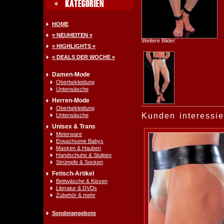
HOME
» NEUHEITEN «
Weitere Bilder:
» HIGHLIGHTS «
» DEALS DER WOCHE «
Damen-Mode
Oberbekleidung
Unterwäsche
Herren-Mode
Oberbekleidung
Kunden interessie
Unterwäsche
Unisex & Trans
Meterware
Erwachsene Babys
Masken & Hauben
Handschuhe & Stulpen
Strümpfe & Socken
Fetisch-Artikel
Bettwäsche & Kissen
Literatur & DVDs
Zubehör & mehr
Sonderangebote