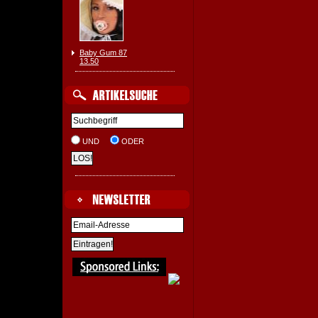
Baby Gum 87
13.50
UND
ODER