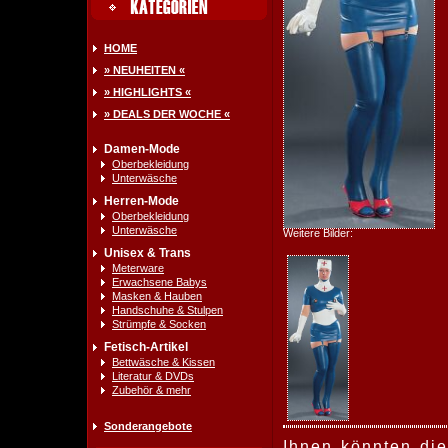
HOME
» NEUHEITEN «
» HIGHLIGHTS «
» DEALS DER WOCHE «
Damen-Mode
Oberbekleidung
Unterwäsche
Herren-Mode
Oberbekleidung
Unterwäsche
Weitere Bilder:
Unisex & Trans
Meterware
Erwachsene Babys
Masken & Hauben
Handschuhe & Stulpen
Strümpfe & Socken
Fetisch-Artikel
Bettwäsche & Kissen
Literatur & DVDs
Zubehör & mehr
Sonderangebote
Ihnen könnten die