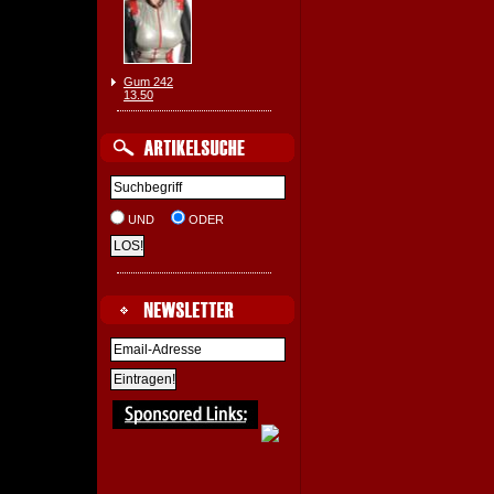
Gum 242
13.50
UND
ODER