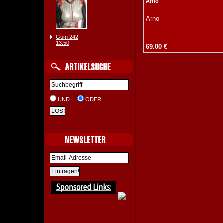
Arno
Arno
Gum 242
13.50
69.00 €
UND
ODER