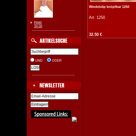
Windelslip knöpfbar 1250
Art. 1250
PA90
34.00
32.50 €
UND
ODER