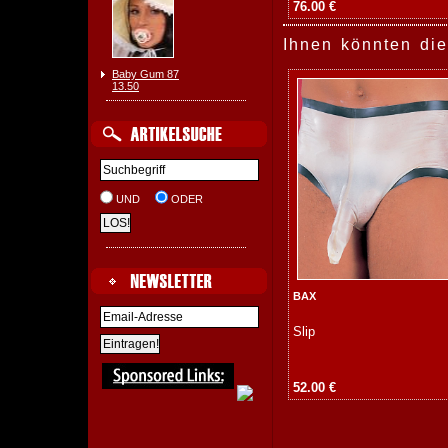
76.00 €
Ihnen könnten die
Baby Gum 87
13.50
UND
ODER
BAX
Slip
52.00 €