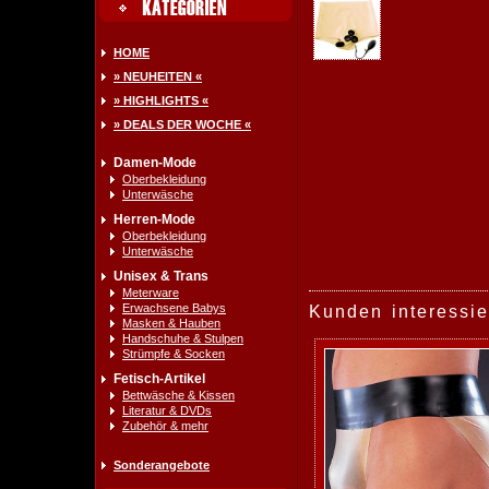
HOME
» NEUHEITEN «
» HIGHLIGHTS «
» DEALS DER WOCHE «
Damen-Mode
Oberbekleidung
Unterwäsche
Herren-Mode
Oberbekleidung
Unterwäsche
Unisex & Trans
Meterware
Erwachsene Babys
Kunden interessie
Masken & Hauben
Handschuhe & Stulpen
Strümpfe & Socken
Fetisch-Artikel
Bettwäsche & Kissen
Literatur & DVDs
Zubehör & mehr
Sonderangebote