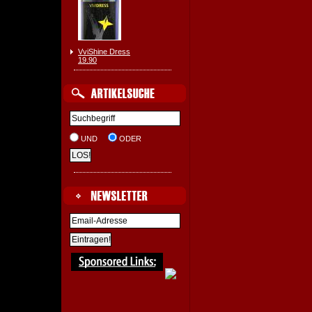
VviShine Dress
19.90
UND
ODER