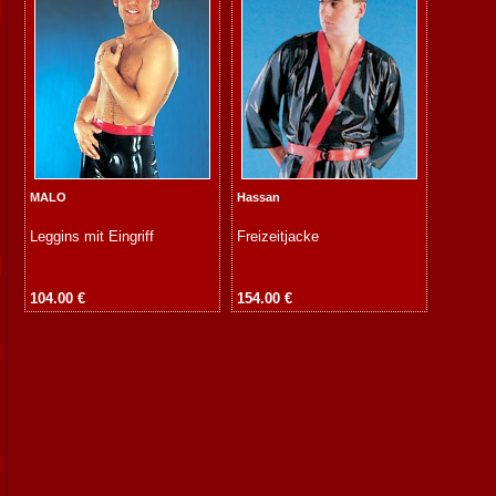
MALO
Hassan
Leggins mit Eingriff
Freizeitjacke
104.00 €
154.00 €