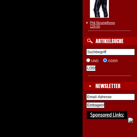
Phil Strumpfhose
129.00
UND
ODER