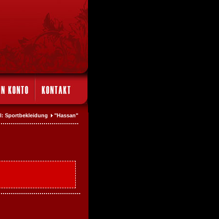
el: Sportbekleidung
"Hassan"