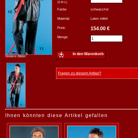
:
(S-M-L)
Farbe:
schwarz/rot
Material:
Latex mittel
Preis:
154.00 €
Menge:
In den Warenkorb
Weitere Bilder:
Fragen zu diesem Artikel?
Ihnen könnten diese Artikel gefallen