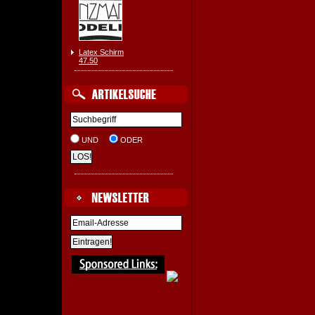
Latex Schirm
47.50
UND
ODER