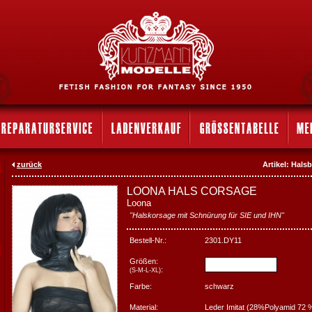
zurück
Artikel: Hal
LOONA HALS CORSAGE
Loona
"Halskorsage mit Schnürung für SIE und IHN"
Bestell-Nr.:
2301.DY11
Größen:
:
(S-M-L-XL)
Farbe:
schwarz
Material:
Leder Imitat (28%Polyamid 72