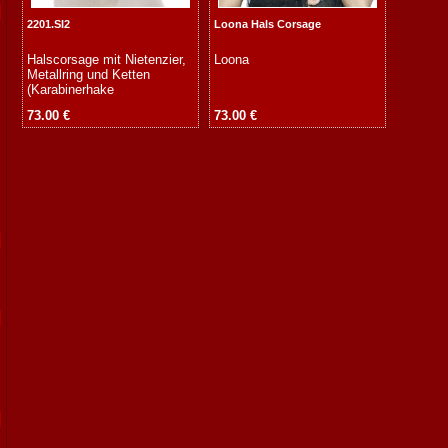
2201.SI2
Loona Hals Corsage
Halscorsage mit Nietenzier,
Loona
Metallring und Ketten
(Karabinerhake
73.00 €
73.00 €