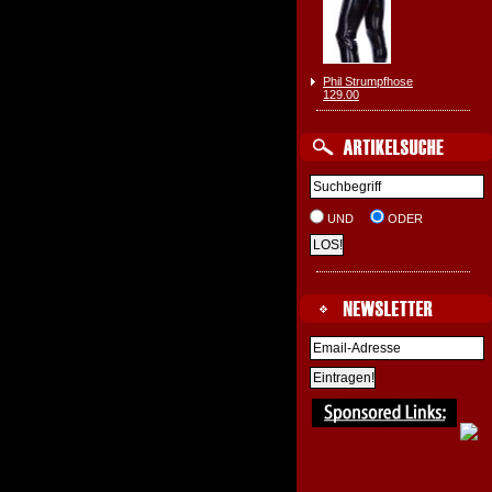
Phil Strumpfhose
129.00
UND
ODER