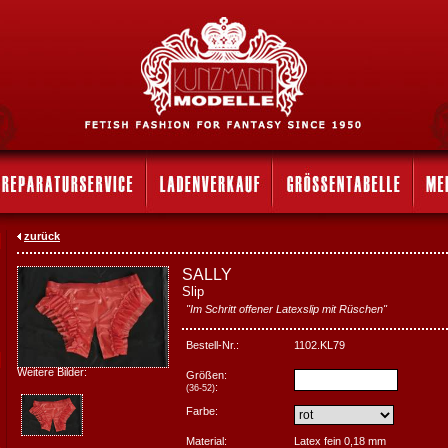
zurück
SALLY
Slip
"Im Schritt offener Latexslip mit Rüschen"
Bestell-Nr.:
1102.KL79
Weitere Bilder:
Größen:
:
(36-52)
Farbe:
Material:
Latex fein 0,18 mm