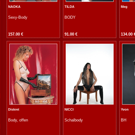
NAOKA
TILDA
Meg
Sexy-Body
BODY
157.00 €
91.00 €
134.00 
Diskret
NICCI
Yvon
Body, offen
Schalbody
BH