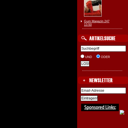
Gum Magazin 247
13.50
UND
ODER