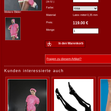
:
(36-52 )
Farbe:
Weitere Bilder:
Material:
Latex mittel 0,35 mm
Preis:
119.00 €
Menge:
In den Warenkorb
Fragen zu diesem Artikel?
Kunden interessierte auch