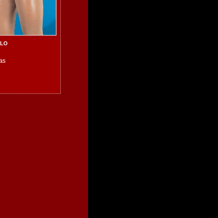
LLO
as