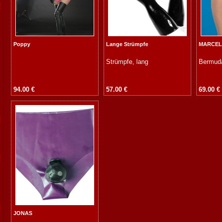
Poppy
Lange Strümpfe
MARCE
Strümpfe, lang
Bermud
94.00 €
57.00 €
69.00 €
JONAS