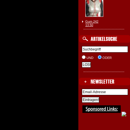
Gum 242
13.50
UND
ODER