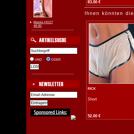
83.00 €
Ihnen könnten die
Maske HO27
49.90
UND
ODER
RICK
Short
52.00 €