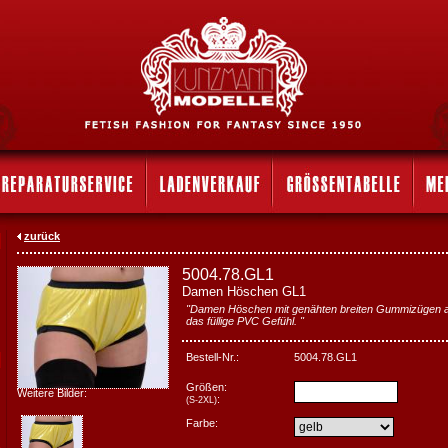
zurück
5004.78.GL1
Damen Höschen GL1
"Damen Höschen mit genähten breiten Gummizügen an
das füllige PVC Gefühl. "
Bestell-Nr.:
5004.78.GL1
Größen:
Weitere Bilder:
:
(S-2XL)
Farbe: