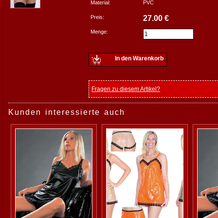
Material:
PVC
Preis:
27.00 €
Menge:
In den Warenkorb
Fragen zu diesem Artikel?
Kunden interessierte auch