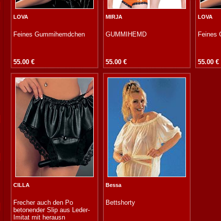
LOVA
MIRJA
LOVA
Feines Gummihemdchen
GUMMIHEMD
Feines
55.00 €
55.00 €
55.00 €
CILLA
Bessa
Frecher auch den Po
Bettshorty
betonender Slip aus Leder-
Imitat mit herausn