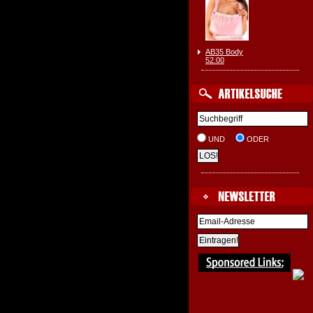
AB35 Body
52.00
UND
ODER