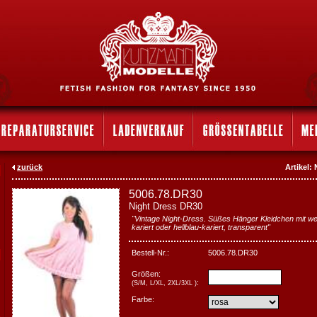
zurück
Artikel
5006.78.DR30
Night Dress DR30
"Vintage Night-Dress. Süßes Hänger Kleidchen mit we
kariert oder hellblau-kariert, transparent"
Bestell-Nr.:
5006.78.DR30
Größen:
:
(S/M, L/XL, 2XL/3XL )
Farbe: