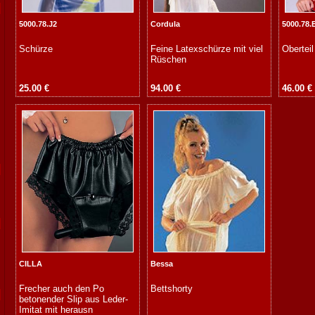
5000.78.J2
Cordula
5000.78.
Schürze
Feine Latexschürze mit viel
Oberteil
Rüschen
25.00 €
94.00 €
46.00 €
CILLA
Bessa
Frecher auch den Po
Bettshorty
betonender Slip aus Leder-
Imitat mit herausn