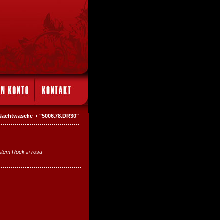
: Nachtwäsche
"5006.78.DR30"
item Rock in rosa-