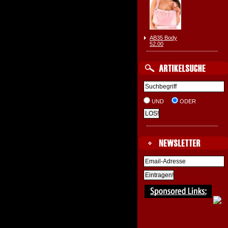
AB35 Body
52.00
UND
ODER