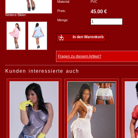
Material:
PVC
Preis:
45.00 €
Weitere Bilder:
Menge:
In den Warenkorb
Fragen zu diesem Artikel?
Kunden interessierte auch