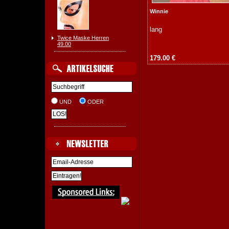
Winnie
lang
Twice Maske Herren
49.00
179.00 €
UND
ODER