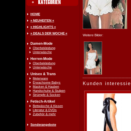
HOME
» NEUHEITEN «
» HIGHLIGHTS «
» DEALS DER WOCHE «
Weitere Bilder:
Damen-Mode
Oberbekleidung
Unterwäsche
Herren-Mode
Oberbekleidung
Unterwäsche
Unisex & Trans
Meterware
Erwachsene Babys
Kunden interessie
Masken & Hauben
Handschuhe & Stulpen
Strümpfe & Socken
Fetisch-Artikel
Bettwäsche & Kissen
Literatur & DVDs
Zubehör & mehr
Sonderangebote