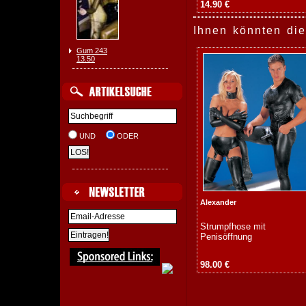
14.90 €
Ihnen könnten die
Gum 243
13.50
UND
ODER
Alexander
Strumpfhose mit
Penisöffnung
98.00 €