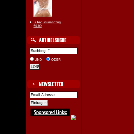
SU42 Saunaanzug
69.90
UND
ODER