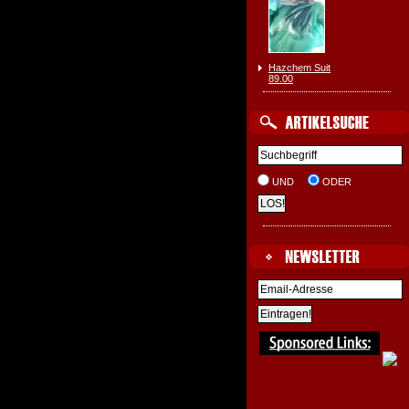
Hazchem Suit
89.00
UND
ODER