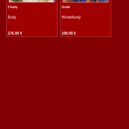
Charly
Goldi
Body
Windelbody
176.00 €
100.00 €