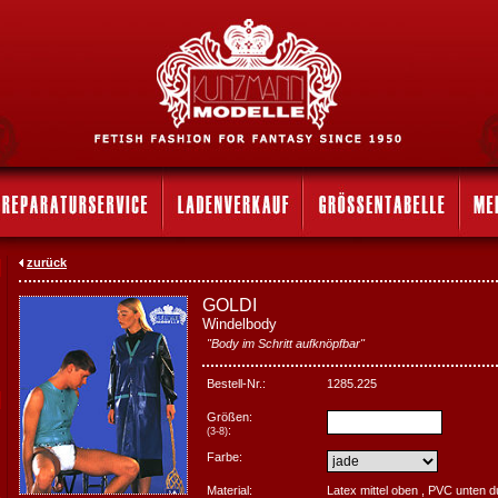
zurück
GOLDI
Windelbody
"Body im Schritt aufknöpfbar"
Bestell-Nr.:
1285.225
Größen:
:
(3-8)
Farbe:
Material:
Latex mittel oben , PVC unten d