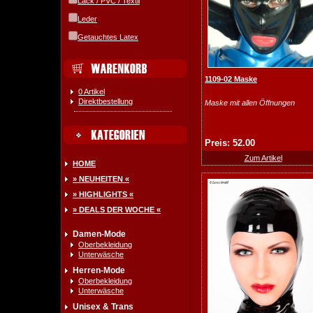
Lack / PVC / Textil
Leder
Getauchtes Latex
1109-02 Maske
0 Artikel
Direktbestellung
Maske mit allen Öffnungen
Preis: 52.00
Zum Artikel
HOME
» NEUHEITEN «
» HIGHLIGHTS «
» DEALS DER WOCHE «
Damen-Mode
Oberbekleidung
Unterwäsche
Herren-Mode
Oberbekleidung
Unterwäsche
Unisex & Trans