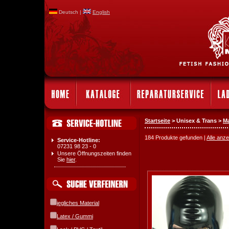
Deutsch |
English
Startseite
> Unisex & Trans >
M
184 Produkte gefunden |
Alle anz
Service-Hotline:
07231 98 23 - 0
Unsere Öffnungszeiten finden
Sie
hier
.
jegliches Material
Latex / Gummi