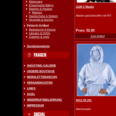
Meterware
Erwachsene Babys
1128-Z Maske
Masken & Hauben
Masken
Maske gesichtsoffen mit RV
Handschuhe & Stulpen
Strümpfe & Socken
Fetisch-Artikel
Bettwäsche & Kissen
Preis: 52.00
Literatur & DVDs
Zum Artikel
Zubehör & mehr
Sonderangebote
SHOOTING GALERIE
UNSERE BOUTIQUE
NEWSLETTERARCHIV
VERSANDKOSTEN
LINKS
AGBs
WIDERRUFSBELEHRUNG
5012.78.JS1
IMPRESSUM
Atemmsake