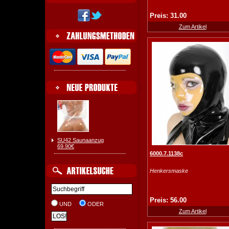
Preis: 31.00
Zum Artikel
SU42 Saunaanzug
69.90€
6000.7.1138c
Henkersmaske
Preis: 56.00
UND
ODER
Zum Artikel