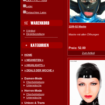
Lack / PVC / Textil
Leder
Getauchtes Latex
1109-02 Maske
0 Artikel
Direktbestellung
Maske mit allen Öffnungen
Preis: 52.00
Zum Artikel
HOME
» NEUHEITEN «
» HIGHLIGHTS «
» DEALS DER WOCHE «
Damen-Mode
Oberbekleidung
Unterwäsche
Herren-Mode
Oberbekleidung
Unterwäsche
Unisex & Trans