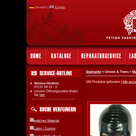
Deutsch |
English
Startseite
> Unisex & Trans >
M
184 Produkte gefunden |
Alle anz
Service-Hotline:
07231 98 23 - 0
Unsere Öffnungszeiten finden
Sie
hier
.
jegliches Material
Latex / Gummi