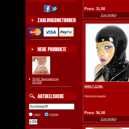
Preis: 31.00
Zum Artikel
SU42 Saunaanzug
69.90€
6000.7.1138c
Henkersmaske
Preis: 56.00
UND
ODER
Zum Artikel