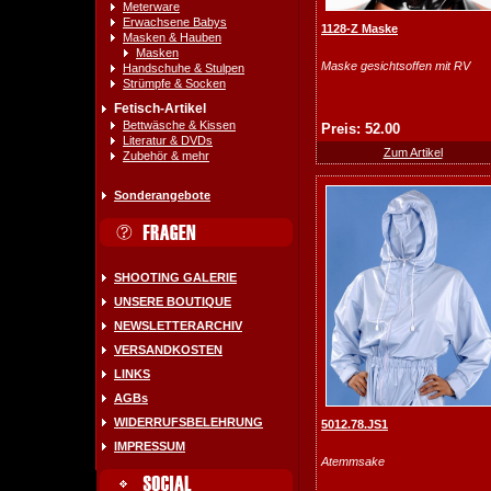
Meterware
Erwachsene Babys
1128-Z Maske
Masken & Hauben
Masken
Maske gesichtsoffen mit RV
Handschuhe & Stulpen
Strümpfe & Socken
Fetisch-Artikel
Bettwäsche & Kissen
Preis: 52.00
Literatur & DVDs
Zum Artikel
Zubehör & mehr
Sonderangebote
SHOOTING GALERIE
UNSERE BOUTIQUE
NEWSLETTERARCHIV
VERSANDKOSTEN
LINKS
AGBs
WIDERRUFSBELEHRUNG
5012.78.JS1
IMPRESSUM
Atemmsake