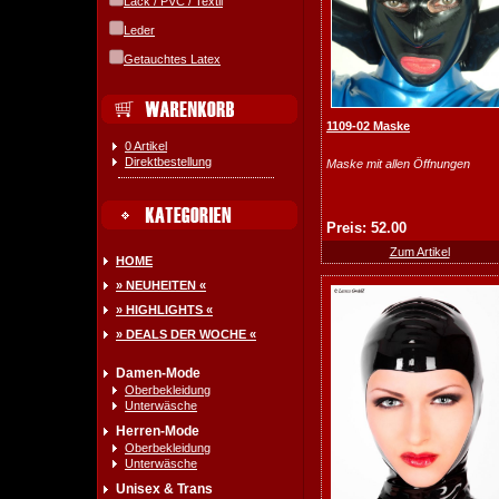
Lack / PVC / Textil
Leder
Getauchtes Latex
1109-02 Maske
0 Artikel
Direktbestellung
Maske mit allen Öffnungen
Preis: 52.00
Zum Artikel
HOME
» NEUHEITEN «
» HIGHLIGHTS «
» DEALS DER WOCHE «
Damen-Mode
Oberbekleidung
Unterwäsche
Herren-Mode
Oberbekleidung
Unterwäsche
Unisex & Trans