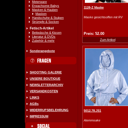
Meterware
Erwachsene Babys
1128-Z Maske
Masken & Hauben
Masken
Maske gesichtsoffen mit RV
Handschuhe & Stulpen
Strümpfe & Socken
Fetisch-Artikel
Bettwäsche & Kissen
Preis: 52.00
Literatur & DVDs
Zum Artikel
Zubehör & mehr
Sonderangebote
SHOOTING GALERIE
UNSERE BOUTIQUE
NEWSLETTERARCHIV
VERSANDKOSTEN
LINKS
AGBs
WIDERRUFSBELEHRUNG
5012.78.JS1
IMPRESSUM
Atemmsake