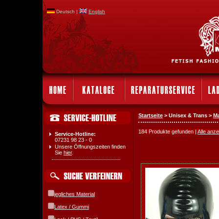
Deutsch |
English
Startseite
> Unisex & Trans >
M
184 Produkte gefunden |
Alle anz
Service-Hotline:
07231 98 23 - 0
Unsere Öffnungszeiten finden
Sie
hier
.
jegliches Material
Latex / Gummi