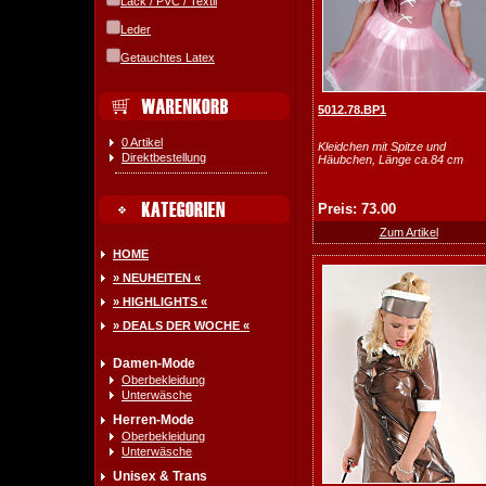
Lack / PVC / Textil
Leder
Getauchtes Latex
5012.78.BP1
0 Artikel
Kleidchen mit Spitze und
Direktbestellung
Häubchen, Länge ca.84 cm
Preis: 73.00
Zum Artikel
HOME
» NEUHEITEN «
» HIGHLIGHTS «
» DEALS DER WOCHE «
Damen-Mode
Oberbekleidung
Unterwäsche
Herren-Mode
Oberbekleidung
Unterwäsche
Unisex & Trans