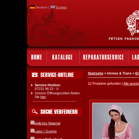
Deutsch |
English
Startseite
> Unisex & Trans >
E
12 Produkte gefunden |
Alle anzei
Service-Hotline:
07231 98 23 - 0
Unsere Öffnungszeiten finden
Sie
hier
.
jegliches Material
Latex / Gummi