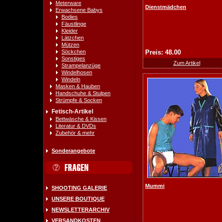
Meterware
Dienstmädchen
Erwachsene Babys
Bodies
Fäustlinge
Kleider
Lätzchen
Mützen
Söckchen
Preis: 48.00
Sonstiges
Zum Artikel
Strampelanzüge
Windelhosen
Windeln
Masken & Hauben
Handschuhe & Stulpen
Strümpfe & Socken
Fetisch-Artikel
Bettwäsche & Kissen
Literatur & DVDs
Zubehör & mehr
Sonderangebote
Mummi
SHOOTING GALERIE
UNSERE BOUTIQUE
NEWSLETTERARCHIV
VERSANDKOSTEN