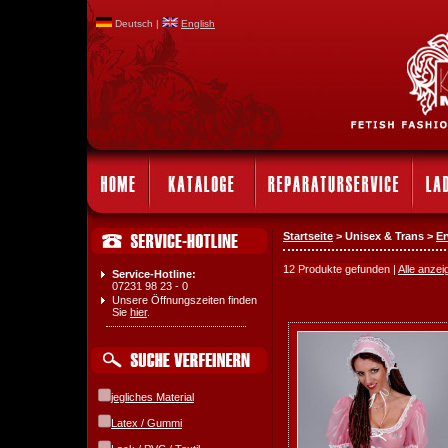
Deutsch |
English
Startseite
> Unisex & Trans >
E
12 Produkte gefunden |
Alle anzei
Service-Hotline:
07231 98 23 - 0
Unsere Öffnungszeiten finden
Sie
hier
.
jegliches Material
Latex / Gummi