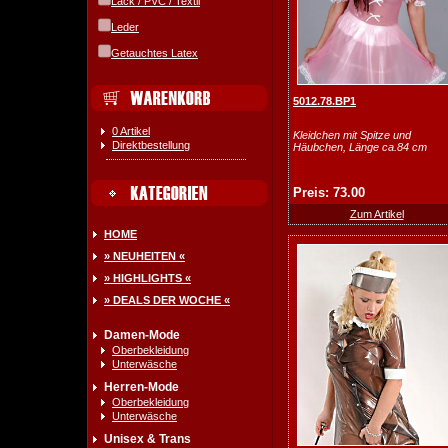
Lack / PVC / Textil
Leder
Getauchtes Latex
5012.78.BP1
0 Artikel
Kleidchen mit Spitze und
Direktbestellung
Häubchen, Länge ca.84 cm
Preis: 73.00
Zum Artikel
HOME
» NEUHEITEN «
» HIGHLIGHTS «
» DEALS DER WOCHE «
Damen-Mode
Oberbekleidung
Unterwäsche
Herren-Mode
Oberbekleidung
Unterwäsche
Unisex & Trans