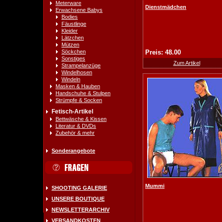
Meterware
Dienstmädchen
Erwachsene Babys
Bodies
Fäustlinge
Kleider
Lätzchen
Mützen
Söckchen
Preis: 48.00
Sonstiges
Zum Artikel
Strampelanzüge
Windelhosen
Windeln
Masken & Hauben
Handschuhe & Stulpen
Strümpfe & Socken
Fetisch-Artikel
Bettwäsche & Kissen
Literatur & DVDs
Zubehör & mehr
Sonderangebote
Mummi
SHOOTING GALERIE
UNSERE BOUTIQUE
NEWSLETTERARCHIV
VERSANDKOSTEN