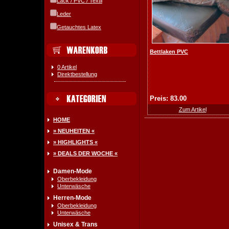
Lack / PVC / Textil
Leder
Getauchtes Latex
Bettlaken PVC
0 Artikel
Direktbestellung
Preis: 83.00
Zum Artikel
HOME
» NEUHEITEN «
» HIGHLIGHTS «
» DEALS DER WOCHE «
Damen-Mode
Oberbekleidung
Unterwäsche
Herren-Mode
Oberbekleidung
Unterwäsche
Unisex & Trans