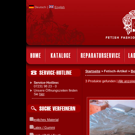
Deutsch |
English
Startseite
> Fetisch-Artikel >
Be
3 Produkte gefunden |
Alle anzeig
Service-Hotline:
07231 98 23 - 0
Unsere Öffnungszeiten finden
Sie
hier
.
jegliches Material
Latex / Gummi