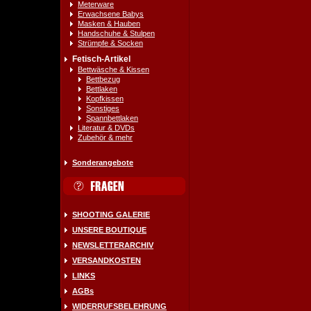
Meterware
Erwachsene Babys
Masken & Hauben
Handschuhe & Stulpen
Strümpfe & Socken
Fetisch-Artikel
Bettwäsche & Kissen
Bettbezug
Bettlaken
Kopfkissen
Sonstiges
Spannbettlaken
Literatur & DVDs
Zubehör & mehr
Sonderangebote
SHOOTING GALERIE
UNSERE BOUTIQUE
NEWSLETTERARCHIV
VERSANDKOSTEN
LINKS
AGBs
WIDERRUFSBELEHRUNG