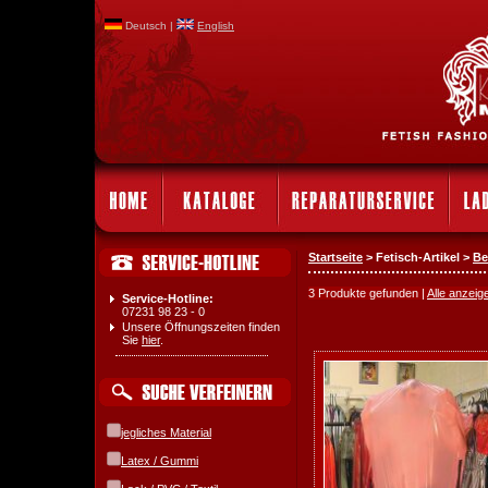
Deutsch |
English
Startseite
> Fetisch-Artikel >
Be
3 Produkte gefunden |
Alle anzeig
Service-Hotline:
07231 98 23 - 0
Unsere Öffnungszeiten finden
Sie
hier
.
jegliches Material
Latex / Gummi