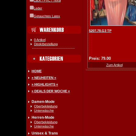
Lack / PVC / Textil
Leder
Getauchtes Latex
5207.78.G3 TP
0 Artikel
Direktbestellung
Preis: 79.00
Zum Artikel
HOME
» NEUHEITEN «
» HIGHLIGHTS «
» DEALS DER WOCHE «
Damen-Mode
Oberbekleidung
Unterwäsche
Herren-Mode
Oberbekleidung
Unterwäsche
Unisex & Trans