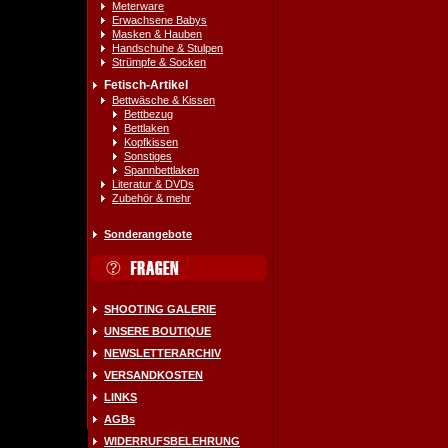
Meterware
Erwachsene Babys
Masken & Hauben
Handschuhe & Stulpen
Strümpfe & Socken
Fetisch-Artikel
Bettwäsche & Kissen
Bettbezug
Bettlaken
Kopfkissen
Sonstiges
Spannbettlaken
Literatur & DVDs
Zubehör & mehr
Sonderangebote
SHOOTING GALERIE
UNSERE BOUTIQUE
NEWSLETTERARCHIV
VERSANDKOSTEN
LINKS
AGBs
WIDERRUFSBELEHRUNG