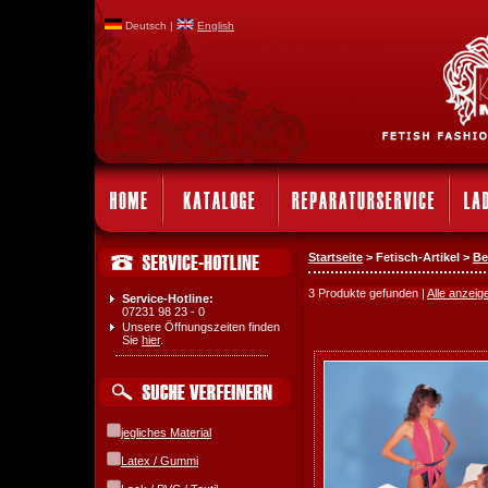
Deutsch |
English
Startseite
> Fetisch-Artikel >
Be
3 Produkte gefunden |
Alle anzeig
Service-Hotline:
07231 98 23 - 0
Unsere Öffnungszeiten finden
Sie
hier
.
jegliches Material
Latex / Gummi