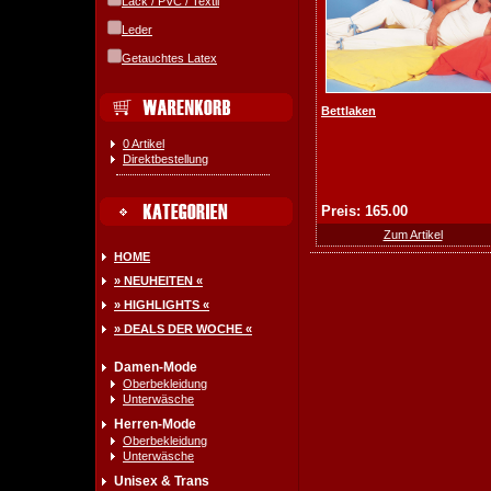
Lack / PVC / Textil
Leder
Getauchtes Latex
Bettlaken
0 Artikel
Direktbestellung
Preis: 165.00
Zum Artikel
HOME
» NEUHEITEN «
» HIGHLIGHTS «
» DEALS DER WOCHE «
Damen-Mode
Oberbekleidung
Unterwäsche
Herren-Mode
Oberbekleidung
Unterwäsche
Unisex & Trans