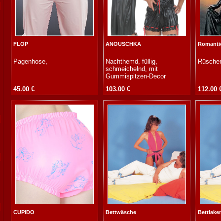
FLOP
ANOUSCHKA
Romanti
Pagenhose,
Nachthemd, füllig,
Rüsche
schmeichelnd, mit
Gummispitzen-Decor
45.00 €
103.00 €
112.00 
CUPIDO
Bettwäsche
Bettlake