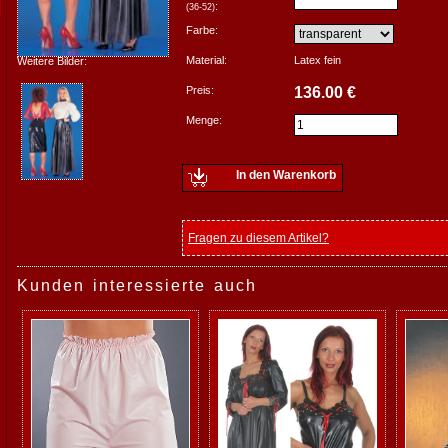
:
(36-52)
Farbe:
Material:
Latex fein
Weitere Bilder:
Preis:
136.00 €
Menge:
In den Warenkorb
Fragen zu diesem Artikel?
Kunden interessierte auch