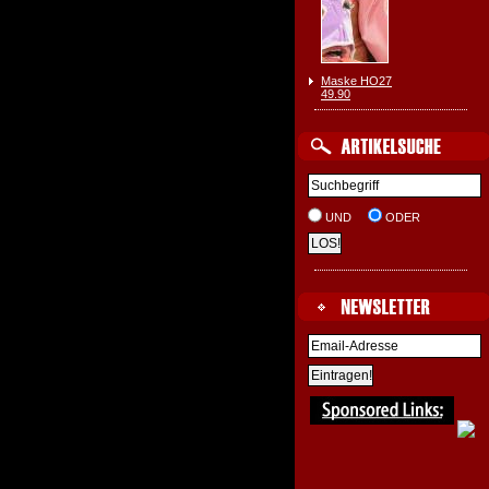
Maske HO27
49.90
UND
ODER