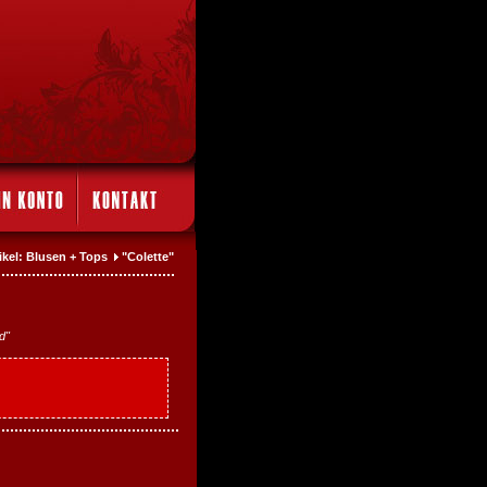
ikel: Blusen + Tops
"Colette"
d"