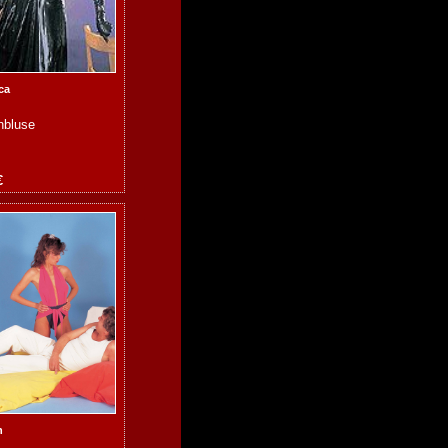
ca
nbluse
€
n