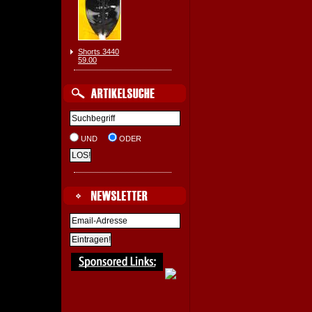
Shorts 3440
59.00
UND
ODER