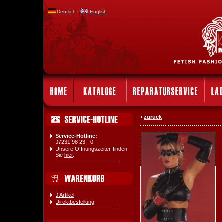
Deutsch |
English
zurück
Service-Hotline:
07231 98 23 - 0
Unsere Öffnungszeiten finden
Sie
hier
.
0 Artikel
Direktbestellung