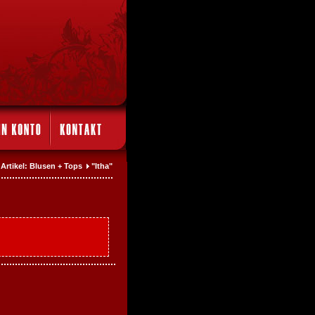
Artikel: Blusen + Tops
"Itha"