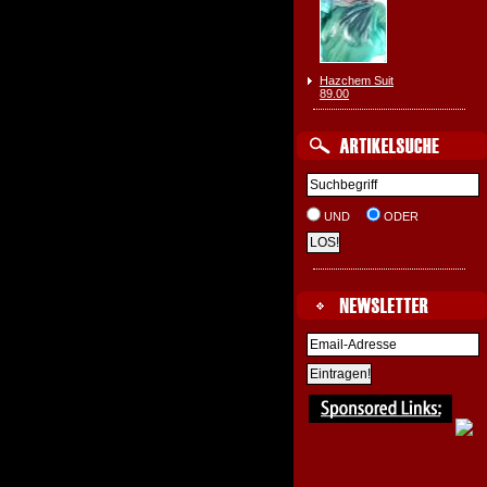
Hazchem Suit
89.00
UND
ODER