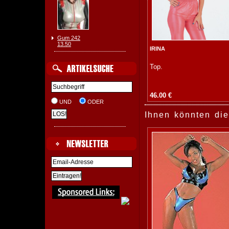
Gum 242
13.50
IRINA
Top.
46.00 €
UND
ODER
Ihnen könnten die