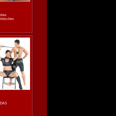
hohes
nhöschen
DAS