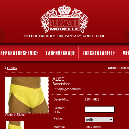
zurück
Artikel: Unt
ALEC
Boxershort,
"Knapp geschnitten. "
Bestell-Nr.:
1204.MI27
Größen:
:
(3-8)
Weitere Bilder:
Farbe:
Material:
Latex mittel