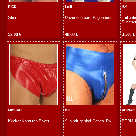
RICK
Lolli
ISY
Short
Unverzichtbare Pagenhose
Taillen
Rüsche
52.00 €
48.00 €
31.00 €
MICHALL
Bill
ADRIAN
Kecker Konturen-Boxer
Slip mit genital Genital RV
BERMU