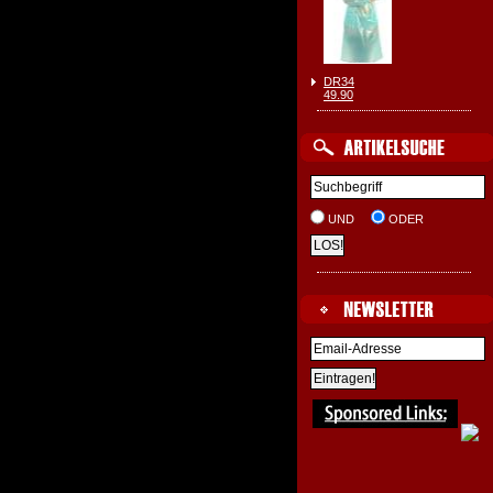
DR34
49.90
UND
ODER