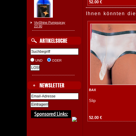
52.00 €
Ihnen könnten die
ViviShine Pumpspray
23.90
UND
ODER
BAX
Slip
52.00 €