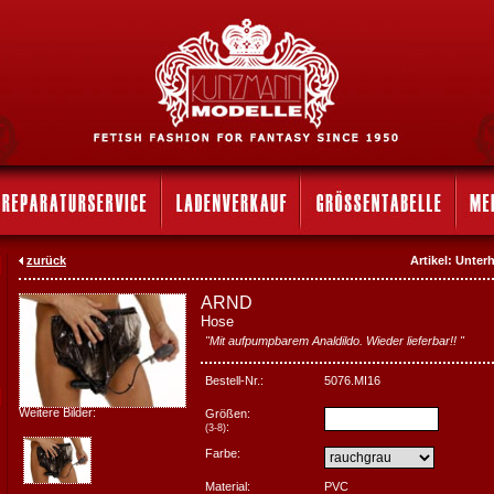
zurück
Artikel: Unte
ARND
Hose
"Mit aufpumpbarem Analdildo. Wieder lieferbar!! "
Bestell-Nr.:
5076.MI16
Weitere Bilder:
Größen:
:
(3-8)
Farbe:
Material:
PVC