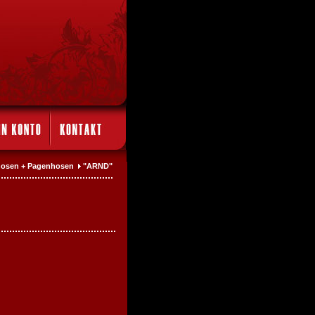
rhosen + Pagenhosen
"ARND"