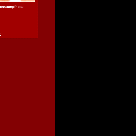
rrenstumpfhose
€