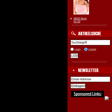
AB35 Body
52.00
UND
ODER