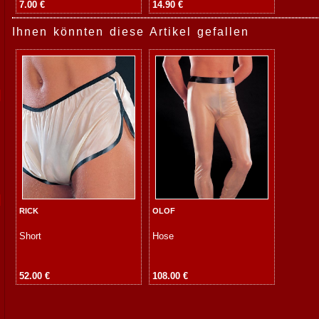
7.00 €
14.90 €
Ihnen könnten diese Artikel gefallen
RICK
OLOF
Short
Hose
52.00 €
108.00 €