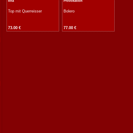
Itha
Provokation
Top mit Querreisser
Bolero
73.00 €
77.00 €