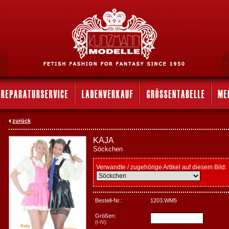
zurück
KAJA
Söckchen
Verwandte / zugehörige Artikel auf diesem Bild:
Bestell-Nr.:
1203.WM5
Größen:
:
(I-IV)