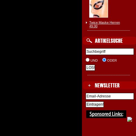
Twice Maske Herren
49.00
UND
ODER