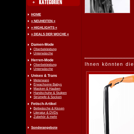
HOME
» NEUHEITEN «
» HIGHLIGHTS «
» DEALS DER WOCHE «
Damen-Mode
Oberbekleidung
Unterwäsche
Herren-Mode
Ihnen könnten die
Oberbekleidung
Unterwäsche
Unisex & Trans
Meterware
Erwachsene Babys
Masken & Hauben
Handschuhe & Stulpen
Strümpfe & Socken
Fetisch-Artikel
Bettwäsche & Kissen
Literatur & DVDs
Zubehör & mehr
Sonderangebote