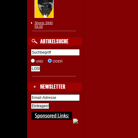
Shorts 3440
59.00
UND
ODER