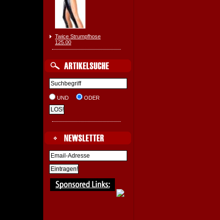
Twice Strumpfhose
125.00
UND
ODER