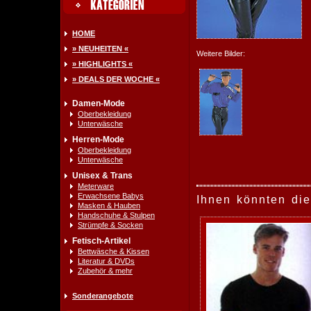
HOME
» NEUHEITEN «
Weitere Bilder:
» HIGHLIGHTS «
» DEALS DER WOCHE «
Damen-Mode
Oberbekleidung
Unterwäsche
Herren-Mode
Oberbekleidung
Unterwäsche
Unisex & Trans
Meterware
Erwachsene Babys
Ihnen könnten die
Masken & Hauben
Handschuhe & Stulpen
Strümpfe & Socken
Fetisch-Artikel
Bettwäsche & Kissen
Literatur & DVDs
Zubehör & mehr
Sonderangebote