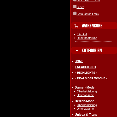
Lack / PVC / Textil
Leder
Getauchtes Latex
0 Artikel
Direktbestellung
HOME
» NEUHEITEN «
» HIGHLIGHTS «
» DEALS DER WOCHE «
Damen-Mode
Oberbekleidung
Unterwäsche
Herren-Mode
Oberbekleidung
Unterwäsche
Unisex & Trans