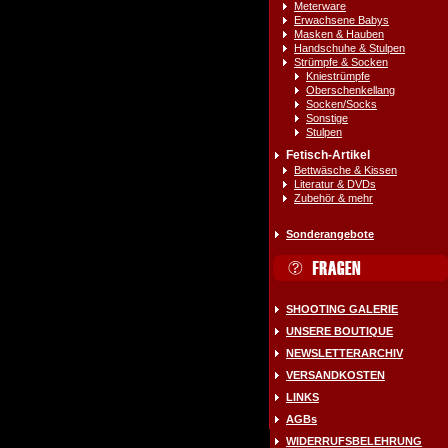
Meterware
Erwachsene Babys
Masken & Hauben
Handschuhe & Stulpen
Strümpfe & Socken
Kniestrümpfe
Oberschenkellang
Socken/Socks
Sonstige
Stulpen
Fetisch-Artikel
Bettwäsche & Kissen
Literatur & DVDs
Zubehör & mehr
Sonderangebote
SHOOTING GALERIE
UNSERE BOUTIQUE
NEWSLETTERARCHIV
VERSANDKOSTEN
LINKS
AGBs
WIDERRUFSBELEHRUNG