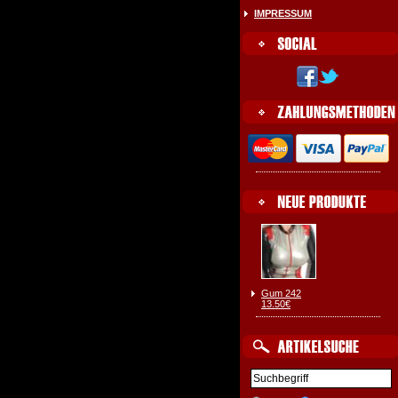
IMPRESSUM
Gum 242
13.50€